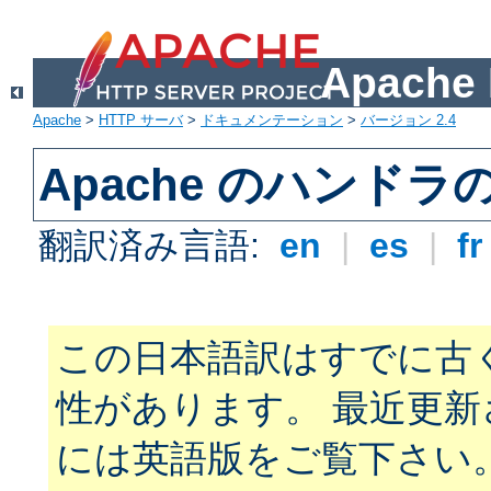
Apach
Apache
>
HTTP サーバ
>
ドキュメンテーション
>
バージョン 2.4
Apache のハンドラ
翻訳済み言語:
en
|
es
|
f
この日本語訳はすでに古
性があります。 最近更
には英語版をご覧下さい