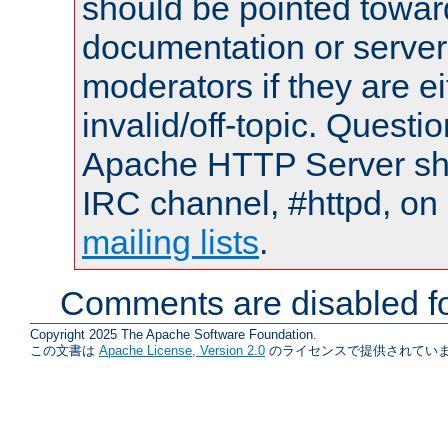
should be pointed towar
documentation or serve
moderators if they are 
invalid/off-topic. Quest
Apache HTTP Server shou
IRC channel, #httpd, on 
mailing lists
.
Comments are disabled fo
Copyright 2025 The Apache Software Foundation.
この文書は
Apache License, Version 2.0
のライセンスで提供されていま