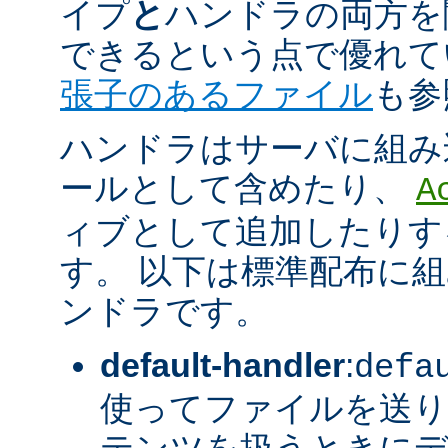
イプ
と
ハンドラの両方を
できるという点で優れてい
張子のあるファイル
も参
ハンドラはサーバに組み
ールとして含めたり、
A
ィブとして追加したりす
す。 以下は標準配布に
ンドラです。
default-handler
:
defa
使ってファイルを送り
テンツを扱うときに