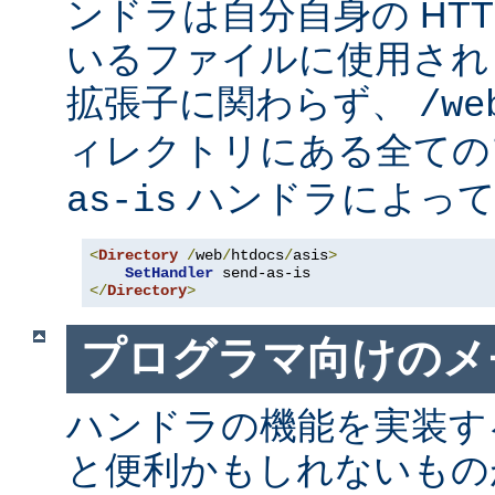
ンドラは自分自身の HT
いるファイルに使用され
拡張子に関わらず、
/we
ィレクトリにある全て
ハンドラによって
as-is
<
Directory
/
web
/
htdocs
/
asis
>
SetHandler
</
Directory
>
プログラマ向けのメ
ハンドラの機能を実装す
と便利かもしれないも